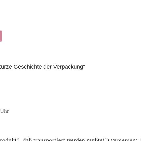
kurze Geschichte der Verpackung“
 Uhr
rodukt“, daß transportiert werden mußte(!) vergessen: