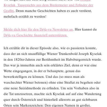
Kyselak, Taugenichts aus dem Biedermeier und Erfinder der
Graffiti
. Denn manche Geschichten haben es auch verdient,
mehrfach erzählt zu werden!
Melde dich hier für den Déjà-vu Newsletter an
. Hier kannst du
Déjà-vu Geschichte finanziell unterstützen.
Ich erzähle dir in dieser Episode also, wie es passieren konnte,
dass der an sich unauffällige Wiener Trunkenbold Joseph Kyselak
in den 1820er-Jahren zur Berühmtheit im Habsburgerreich wurde.
Das war ja immerhin auch sein erklärtes Ziel, denn er war eine
Wette eingegangen, in der er behauptete, genau das
bewerkstelligen zu können. Und das (so muss man als
waschechter Wiener betonen) ohne eine Straftat zu begehen oder
eine neue Suizidmethode zu erfinden. Um sein Vorhaben also in
die Tat umzusetzen, machte sich Kyselak auf auf eine Wanderung
quer durch Österreich und hinterließ allerorts an gut sichtbaren
Orten sein Markenzeichen: Den eigenen Namen in großer,