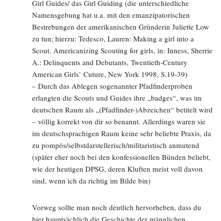
Girl Guides/ das Girl Guiding (die unterschiedliche
Namensgebung hat u.a. mit den emanzipatorischen
Bestrebungen der amerikanischen Gründerin Juliette Low
zu tun; hierzu: Tedesco, Lauren: Making a girl into a
Scout. Americanizing Scouting for girls, in: Inness, Sherrie
A.: Delinquents and Debutants, Twentieth-Century
American Girls` Cuture, New York 1998, S.19-39)
– Durch das Ablegen sogenannter Pfadfinderproben
erlangten die Scouts und Guides ihre „badges“, was im
deutschen Raum als „(Pfadfinder-)Abzeichen“ betitelt wird
– völlig korrekt von dir so benannt. Allerdings waren sie
im deutschsprachigen Raum keine sehr beliebte Praxis, da
zu pompös/selbstdarstellerisch/militaristisch anmutend
(später eher noch bei den konfessionellen Bünden beliebt,
wie der heutigen DPSG, deren Kluften meist voll davon
sind, wenn ich da richtig im Bilde bin)
Vorweg sollte man noch deutlich hervorheben, dass du
hier hauptsächlich die Geschichte der männlichen