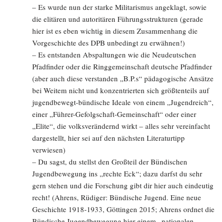
– Es wurde nun der starke Militarismus angeklagt, sowie
die elitären und autoritären Führungsstrukturen (gerade
hier ist es eben wichtig in diesem Zusammenhang die
Vorgeschichte des DPB unbedingt zu erwähnen!)
– Es entstanden Abspaltungen wie die Neudeutschen
Pfadfinder oder die Ringgemeinschaft deutsche Pfadfinder
(aber auch diese verstanden „B.P.s“ pädagogische Ansätze
bei Weitem nicht und konzentrierten sich größtenteils auf
jugendbewegt-bündische Ideale von einem „Jugendreich“,
einer „Führer-Gefolgschaft-Gemeinschaft“ oder einer
„Elite“, die volksverändernd wirkt – alles sehr vereinfacht
dargestellt, hier sei auf den nächsten Literaturtipp
verwiesen)
– Du sagst, du stellst den Großteil der Bündischen
Jugendbewegung ins „rechte Eck“; dazu darfst du sehr
gern stehen und die Forschung gibt dir hier auch eindeutig
recht! (Ahrens, Rüdiger: Bündische Jugend. Eine neue
Geschichte 1918-1933, Göttingen 2015; Ahrens ordnet die
Bündische Jugendbewegung hier einem „nationalen